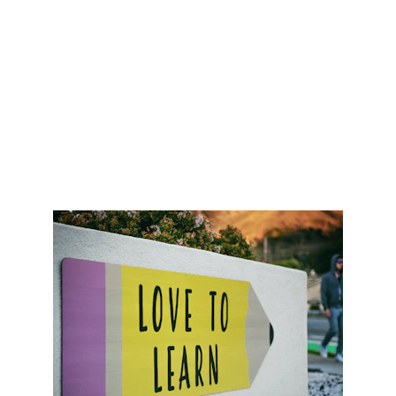
En OPEN POPULAR SCHOOL ofrecemos 
procesos de formación en línea y 
consultoría en temas relativos a la calidad 
de la educación. Los profesionales de 
OPS cuentan con amplia experiencia en el 
sector educativo y estamos 
comprometidos con el éxito de nuestros 
clientes. ¡Contáctanos!