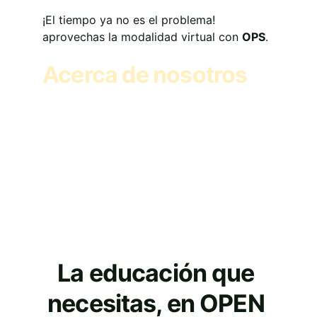
¡El tiempo ya no es el problema! 
aprovechas la modalidad virtual con 
OPS
.
Acerca de nosotros
OPEN POPULAR SCHOOL es una entidad 
dedicada a procesos formativos, 
consultoría en calidad de la educación y 
proyectos a la medida. Operamos desde 
Colombia para el mundo y contamos con 
un equipo de profesionales 
comprometidos con el éxito de nuestros 
clientes y proyectos educatvios
La educación que 
necesitas, en OPEN 